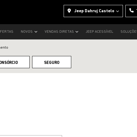
Jeep Dahruj Castelo
FERTAS
NOVOS
VENDAS DIRETAS
JEEP ACESSÍVEL
SOLUÇÕE
mento
ONSÓRCIO
SEGURO