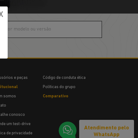
X
sórios e peças
Código de conduta ética
itucional
Políticas do grupo
m somos
Comparativo
ato
balhe conosco
de um test-drive
Atendimento pelo
tica de privacidade
WhatsApp