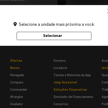
ERTA
Selecione a unidade mais próxima a você.
Selecionar
Ofertas
Governo
Aces
Novos
Locadora
Inst
Renegade
Taxista e Motorista de App
Que
Compass
Jeep Acessível
Cont
Commander
Soluções financeiras
Tra
Wrangler
Simulador de Financiamento
Agen
Gladiator
Consórcio
Polí