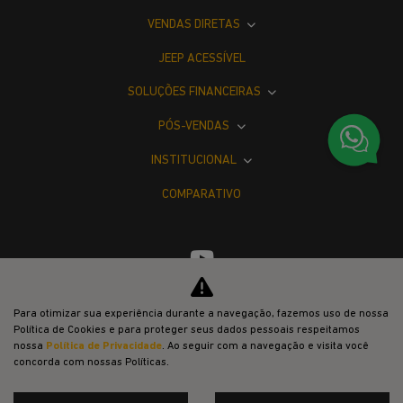
VENDAS DIRETAS
JEEP ACESSÍVEL
SOLUÇÕES FINANCEIRAS
PÓS-VENDAS
INSTITUCIONAL
COMPARATIVO
Para otimizar sua experiência durante a navegação, fazemos uso de nossa
Desacelere. Seu bem maior é a vida.
Política de Cookies e para proteger seus dados pessoais respeitamos
nossa
Política de Privacidade
. Ao seguir com a navegação e visita você
concorda com nossas Políticas.