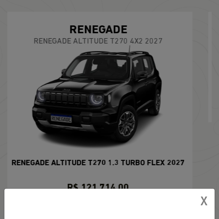
COMPASS
COMPASS SPORT T270 2026
COMPASS SPORT T270 1.3 TURBO FLEX 2026
R$ 142.738,00
CONFIRA A OFERTA
2027
X