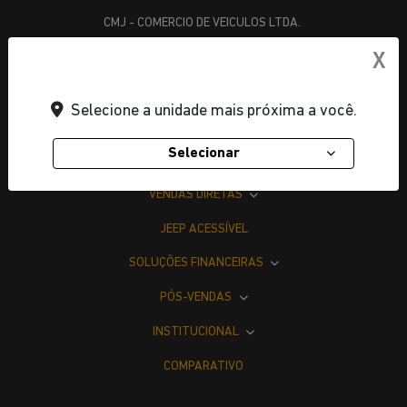
CMJ - COMERCIO DE VEICULOS LTDA.
CNPJ: 05.026.792/0016-73
X
Selecione a unidade mais próxima a você.
OFERTAS
Selecionar
NOVOS
VENDAS DIRETAS
JEEP ACESSÍVEL
SOLUÇÕES FINANCEIRAS
PÓS-VENDAS
INSTITUCIONAL
COMPARATIVO