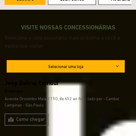
VISITE NOSSAS CONCESSIONÁRIAS
Selecione a concessionária mais próxima a você e
venha nos visitar.
Selecionar uma loja
Jeep Dahruj Cambuí
Endereço
Avenida Orosimbo Maia, 1150, de 652 ao fim - lado par - Cambuí
Campinas - São Paulo
Como chegar