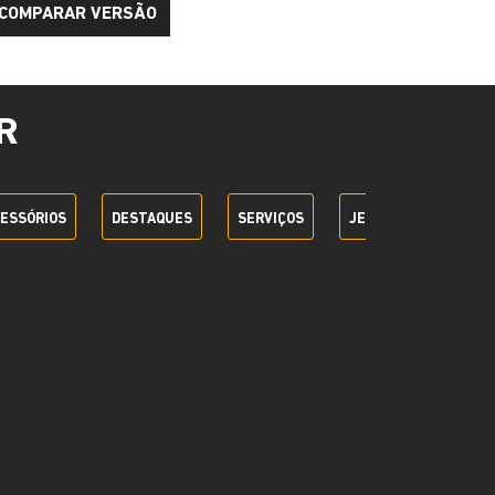
COMPARAR VERSÃO
R
ESSÓRIOS
DESTAQUES
SERVIÇOS
JEEP + SEM PARAR
LLIGENCE PLUS
onectados, o Adventure Intelligence Plus
 praticidade. Com ele, você acompanha
 veículo, realiza atualizações de software à
s de segurança como alerta preventivo e
aso de roubo ou furto. E, se algo acontecer, há
a, manual ou automática, para garantir mais