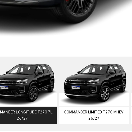
ior
MANDER LONGITUDE T270 7L
COMMANDER LIMITED T270 MHEV
26/27
26/27