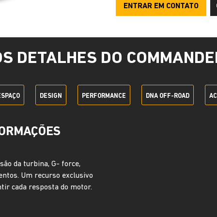
ENTRAR EM CONTATO
OS DETALHES DO COMMANDE
ESPAÇO
DESIGN
PERFORMANCE
DNA OFF-ROAD
AC
ADVENTURE INTE
Em todos os Jeep Commander c
reúne tecnologia, segurança e
remotamente as informações do
distância e conta com recurso
assistente de recuperação em c
ainda a chamada de emergênci