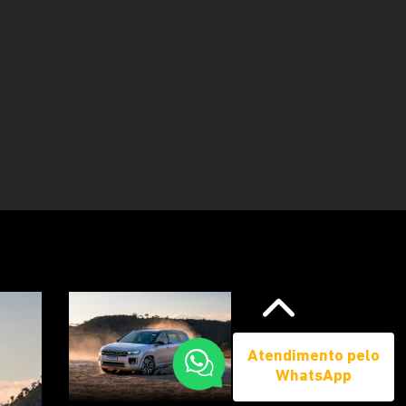
uação.
dia de 10,1” com Alexa integrada
Anterior
Atendimento pelo
WhatsApp