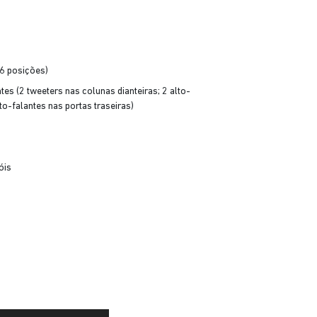
(6 posições)
es (2 tweeters nas colunas dianteiras; 2 alto-
lto-falantes nas portas traseiras)
óis