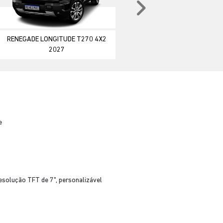
Próximo
RENEGADE LONGITUDE T270 4X2
2027
e
esolução TFT de 7", personalizável