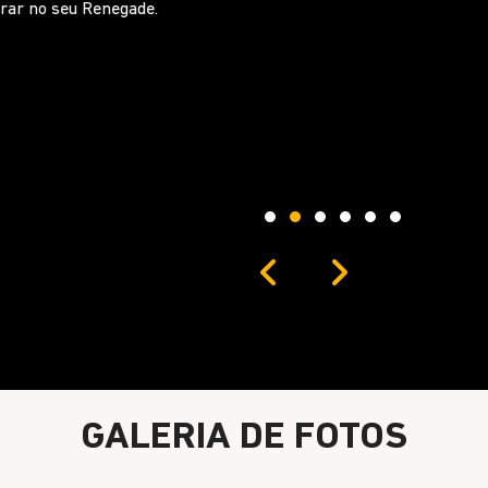
Siga dirigindo com segurança,
música ou gerenciar ligações.
Próximo
Previous
Next
Novo console ce
GALERIA DE FOTOS