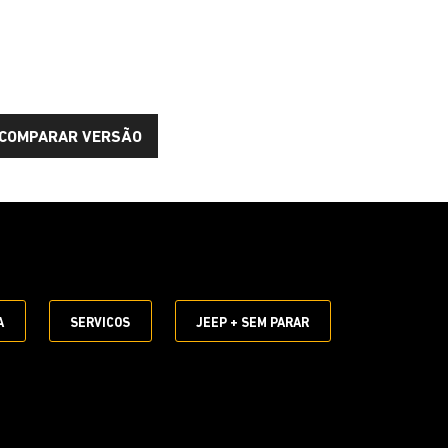
COMPARAR VERSÃO
E
A
SERVICOS
JEEP + SEM PARAR
UNCIONAL
 ativar comandos sem tirar as mãos do volante.