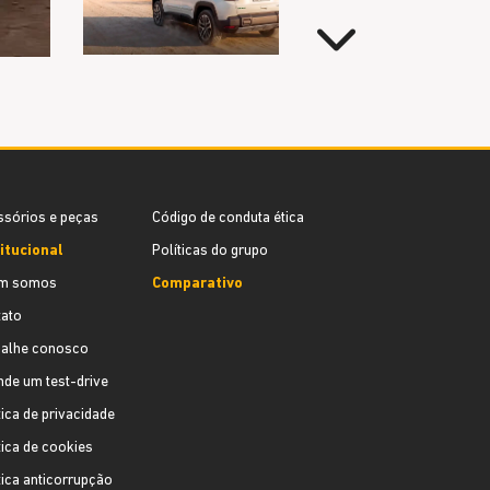
Próximo
sórios e peças
Código de conduta ética
itucional
Políticas do grupo
m somos
Comparativo
ato
balhe conosco
de um test-drive
tica de privacidade
tica de cookies
tica anticorrupção