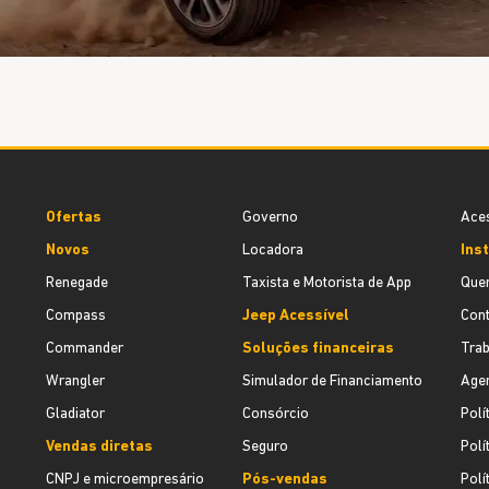
Ofertas
Governo
Aces
Novos
Locadora
Inst
Renegade
Taxista e Motorista de App
Que
Compass
Jeep Acessível
Cont
Commander
Soluções financeiras
Tra
Wrangler
Simulador de Financiamento
Agen
Gladiator
Consórcio
Polí
Vendas diretas
Seguro
Polí
CNPJ e microempresário
Pós-vendas
Polí