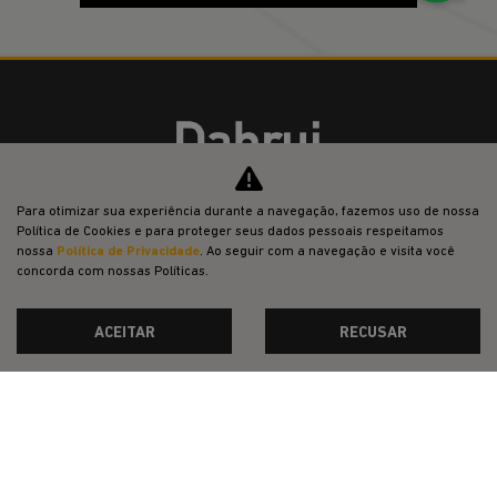
CMJ - COMERCIO DE VEICULOS LTDA.
Para otimizar sua experiência durante a navegação, fazemos uso de nossa
Política de Cookies e para proteger seus dados pessoais respeitamos
nossa
Política de Privacidade
. Ao seguir com a navegação e visita você
CNPJ: 05.026.792/0016-73
concorda com nossas Políticas.
ACEITAR
RECUSAR
OFERTAS
NOVOS
VENDAS DIRETAS
JEEP ACESSÍVEL