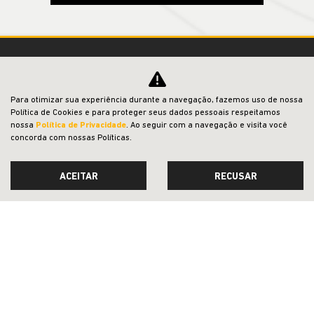
Para otimizar sua experiência durante a navegação, fazemos uso de nossa
Política de Cookies e para proteger seus dados pessoais respeitamos
nossa
Política de Privacidade
. Ao seguir com a navegação e visita você
CMJ - COMERCIO DE VEICULOS LTDA.
concorda com nossas Políticas.
CNPJ: 05.026.792/0010-88
ACEITAR
RECUSAR
OFERTAS
NOVOS
VENDAS DIRETAS
JEEP ACESSÍVEL